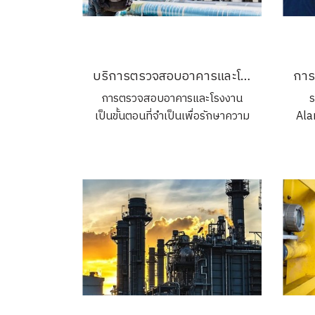
พลังงาน (พพ.) จะเป็นผู้ดำเนินการ
ตรวจสอบและออกใบรับรองดัง
กล่าว
บริการตรวจสอบอาคารและโรงงาน โดยบริษัทตรวจสอบอาคารที่คุณวางใจ
การตรวจสอบอาคารและโรงงาน
ร
เป็นขั้นตอนที่จำเป็นเพื่อรักษาความ
Ala
ปลอดภัยและประสิทธิภาพของ
กา
อาคารและโรงงานในระยะยาว
และ
บริการนี้ครอบคลุมตั้งแต่การตรวจ
ร
สอบระบบไฟฟ้า โครงสร้าง ไป
ปลอด
จนถึงระบบป้องกันไฟฟ้า เพื่อให้
แ
แน่ใจว่าทุกอย่างเป็นไปตาม
มา
มาตรฐานและกฎหมายที่กำหนด
ตามข