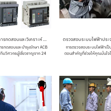
บริการทดสอบและวิเคราะห์ ACB (Air Circuit Breaker) acb testing
การทดสอบและบำรุงรักษา ACB
การตรวจสอบระบบไฟฟ้าเป็นข
ทีมวิศวกรผู้เชี่ยวชาญจาก 24
ตอนสำคัญที่ช่วยให้คุณมั่นใจได
ineering ครอบคลุมการตรวจ
ระบบไฟฟ้าในบ้านหรือโรงงา
 Preventive Maintenance,
คุณทำงานได้อย่างปลอดภัยแ
 acb testing ทดสอบผ่านระบบ
ประสิทธิภาพสูงสุด โดยผู้เชี่
Ecostruxure Power
จะทำการตรวจสอบและปรับป
mission และการวิเคราะห์เชิง
ระบบไฟฟ้าให้สอดคล้องกั
ลึกด้วย ProDiag เพื่อเพิ่ม
มาตรฐานที่กำหนด ช่วยลดค
สิทธิภาพและปลอดภัยกับระบบ
เสี่ยงจากอุบัติเหตุไฟฟ้าลัดว
ฟฟ้า เหมาะสำหรับอาคารและ
และปัญหาไฟฟ้าอื่น ๆ ที่อาจเกิ
นักงานที่ใช้เซอร์กิตเบรกเกอร์
ได้ในอนาคต