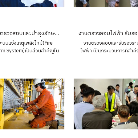
Schneider Electric ทุกรุ่น
การตรวจสอบและบำรุงรักษาระบบแจ้งเหตุเพลิงไหม้ในอาคารและโรงงาน
ะบบแจ้งเหตุเพลิงไหม้(Fire
งานตรวจสอบและรับรองระ
rm System)เป็นส่วนสำคัญใน
ไฟฟ้า เป็นกระบวนการที่สำค
รรักษาความปลอดภัยในอาคาร
การประเมินและยืนยันควา
โรงงาน การตรวจสอบและบำรุง
ปลอดภัยและประสิทธิภาพของ
ักษาเป็นประจำช่วยเพิ่มความ
ไฟฟ้าในอาคารหรือโรงงาน 
ภัย ลดความเสี่ยงจากอัคคีภัย
ตรวจสอบนี้รวมถึงการตรวจ
ละสอดคล้องกับกฎหมายและ
ระบบไฟฟ้าทั้งหมด เช่น แ
ตรฐานความปลอดภัย ปฏิบัติ
ควบคุม, เบรกเกอร์, สายไฟ, 
้อกำหนดเพื่อป้องกันความเสีย
อุปกรณ์ไฟฟ้าอื่นๆ เพื่อให้แน่
หายและการถูกปรับ
ตรงตามมาตรฐานความปลอด
และกฎหมายที่กำหนด บริภั
ไฟฟ้า คืออุปกรณ์ต่างๆ ที่ใช
ระบบไฟฟ้า เช่น มิเตอร์, ฟิวส์