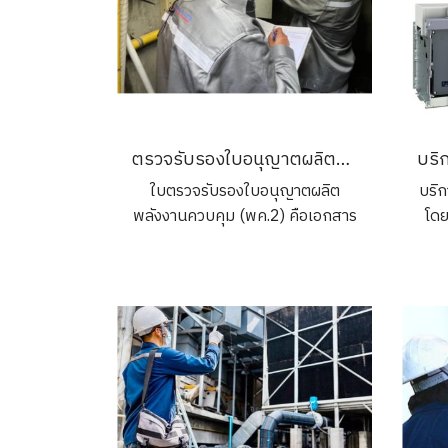
ตรวจรับรองใบอนุญาตผลิตพลังงานควบคุม (พค.2)
ใบตรวจรับรองใบอนุญาตผลิต
บริ
พลังงานควบคุม (พค.2) คือเอกสาร
โดย
ที่ใช้ประกอบการขอใบอนุญาตให้
Eng
ผลิตพลังงานควบคุมสำหรับแหล่ง
สอบ
ผลิตไฟฟ้าที่มีกำลังผลิตตั้งแต่ 200
การ
กิโลโวลต์แอมแปร์ (kVA) ขึ้นไป เพื่อ
ควบคุมมาตรฐาน ความปลอดภัย
Com
และถูกต้องตามข้อกำหนดของ
กฎหมาย โดยวิศวกรผู้ตรวจสอบที่
ประ
ได้รับขึ้นทะเบียนจากกรมพัฒนา
ไ
พลังงานทดแทนและอนุรักษ์
สำ