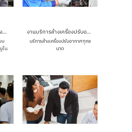
ของระบบเหล่านี้ในระยะยาว
งานตรวจสอบไฟฟ้า รับรองระบบไฟฟ้าและบริภัณฑ์ไฟฟ้า
งานบริการล้างเครื่องปรับอากาศ
บบ
บริการล้างเครื่องปรับอากาศทุกข
ัญใน
นาด
ม
ระบบ
การ
สอบ
ผง
และ
ใจว่า
ภัย
ณฑ์
้ใน
, และ