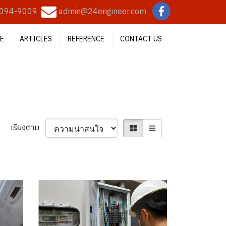
094-9009
admin@24engineer.com
E
ARTICLES
REFERENCE
CONTACT US
เรียงตาม