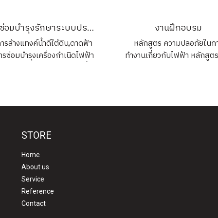
สวิตช์ การตรวจสอบและรับ
บริภัณฑ์ไฟฟ้าจะตรวจสอบว่า
งานซ่อมบำรุงรักษาระบบประกอบอาคาร
งานฝึกอบรม
ติดตั้งและการทำงานที่ถูกต้อง 
ารล้างแทงค์น้ำดีใต้ดิน,ดาดฟ้า
หลักสูตร ความปลอภัยในก
ป้องกันอันตรายและเพิ่ม
ารซ่อมบำรุงเครื่องกำเนิดไฟฟ้า
ทำงานเกี่ยวกับไฟฟ้า หลักสูตร
ประสิทธิภาพการทำงาน
ารซ่อมบำรุงเครื่องยนต์ ปั๊มน้ำ
ซ่อมบำรุงประจำอาคารชุด ค
ิการซ่อมบำรุงระบบสระว่ายน้ำ
ศูนย์การค้า
STORE
Home
About us
Service
Reference
Contact