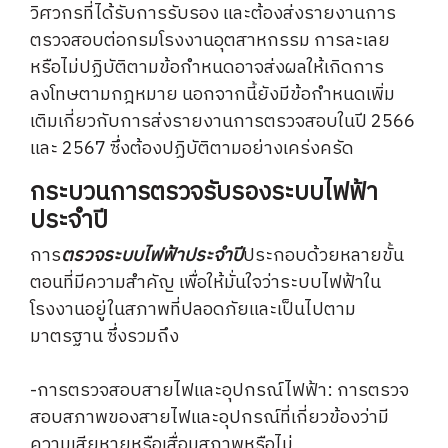
วิศวกรที่ได้รับการรับรอง และต้องส่งรายงานการ
ตรวจสอบต่อกรมโรงงานอุตสาหกรรม การละเลย
หรือไม่ปฏิบัติตามข้อกำหนดอาจส่งผลให้เกิดการ
ลงโทษตามกฎหมาย นอกจากนี้ยังมีข้อกำหนดเพิ่ม
เติมเกี่ยวกับการส่งรายงานการตรวจสอบในปี 2566
และ 2567 ซึ่งต้องปฏิบัติตามอย่างเคร่งครัด
กระบวนการตรวจรับรองระบบไฟฟ้า
ประจำปี
การ
ตรวจระบบไฟฟ้าประจำปี
ประกอบด้วยหลายขั้น
ตอนที่มีความสำคัญ เพื่อให้มั่นใจว่าระบบไฟฟ้าใน
โรงงานอยู่ในสภาพที่ปลอดภัยและเป็นไปตาม
มาตรฐาน ซึ่งรวมถึง
-การตรวจสอบสายไฟและอุปกรณ์ไฟฟ้า: การตรวจ
สอบสภาพของสายไฟและอุปกรณ์ที่เกี่ยวข้องว่ามี
ความเสียหายหรือเสื่อมสภาพหรือไม่