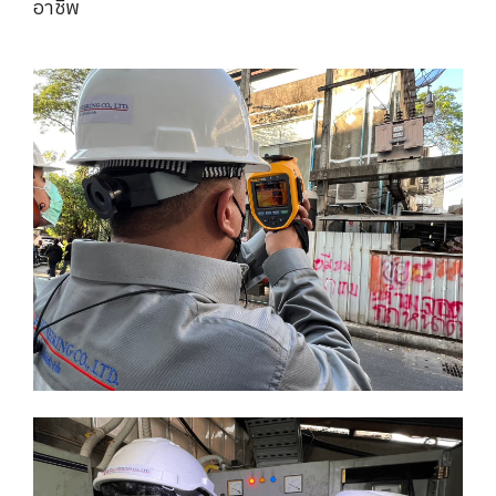
อาชีพ