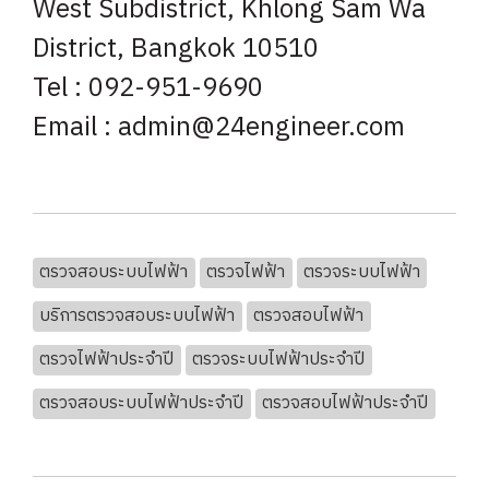
West Subdistrict, Khlong Sam Wa
District, Bangkok 10510
Tel : 092-951-9690
Email : admin@24engineer.com
ตรวจสอบระบบไฟฟ้า
ตรวจไฟฟ้า
ตรวจระบบไฟฟ้า
บริการตรวจสอบระบบไฟฟ้า
ตรวจสอบไฟฟ้า
ตรวจไฟฟ้าประจำปี
ตรวจระบบไฟฟ้าประจำปี
ตรวจสอบระบบไฟฟ้าประจำปี
ตรวจสอบไฟฟ้าประจำปี