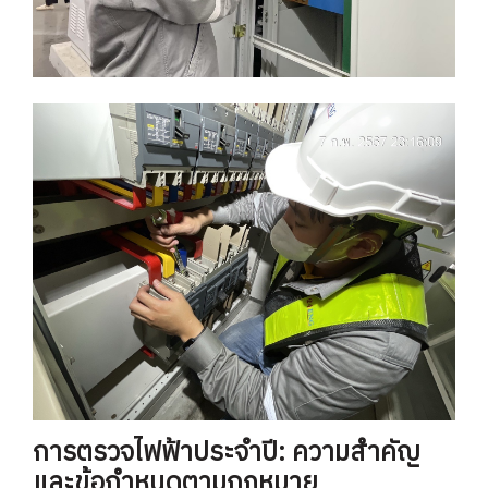
การตรวจไฟฟ้าประจำปี: ความสำคัญ
และข้อกำหนดตามกฎหมาย