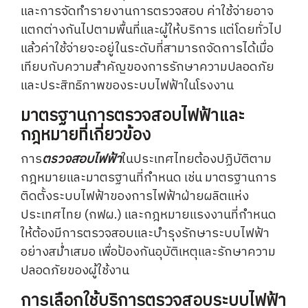
และการจัดทำรายงานการตรวจสอบ ค่าใช้จ่ายอาจ
แตกต่างกันไปตามพื้นที่และผู้ให้บริการ แต่โดยทั่วไป
แล้วค่าใช้จ่ายจะอยู่ในระดับที่สามารถจัดการได้เมื่อ
เทียบกับความสำคัญของการรักษาความปลอดภัย
และประสิทธิภาพของระบบไฟฟ้าในโรงงาน
มาตรฐานการตรวจสอบไฟฟ้าและ
กฎหมายที่เกี่ยวข้อง
การ
ตรวจสอบไฟฟ้า
ในประเทศไทยต้องปฏิบัติตาม
กฎหมายและมาตรฐานที่กำหนด เช่น มาตรฐานการ
ติดตั้งระบบไฟฟ้าของการไฟฟ้าฝ่ายผลิตแห่ง
ประเทศไทย (กฟผ.) และกฎหมายแรงงานที่กำหนด
ให้ต้องมีการตรวจสอบและบำรุงรักษาระบบไฟฟ้า
อย่างสม่ำเสมอ เพื่อป้องกันอุบัติเหตุและรักษาความ
ปลอดภัยของผู้ใช้งาน
การเลือกใช้บริการตรวจสอบระบบไฟฟ้า