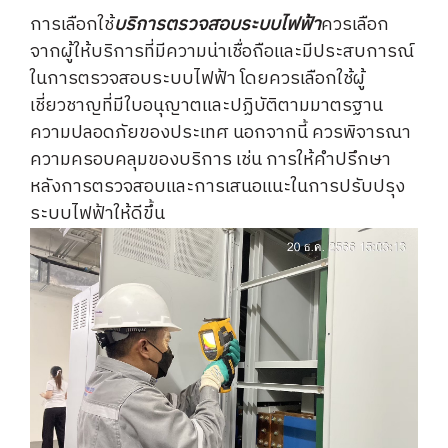
การเลือกใช้
บริการตรวจสอบระบบไฟฟ้า
ควรเลือก
จากผู้ให้บริการที่มีความน่าเชื่อถือและมีประสบการณ์
ในการตรวจสอบระบบไฟฟ้า โดยควรเลือกใช้ผู้
เชี่ยวชาญที่มีใบอนุญาตและปฏิบัติตามมาตรฐาน
ความปลอดภัยของประเทศ นอกจากนี้ ควรพิจารณา
ความครอบคลุมของบริการ เช่น การให้คำปรึกษา
หลังการตรวจสอบและการเสนอแนะในการปรับปรุง
ระบบไฟฟ้าให้ดีขึ้น