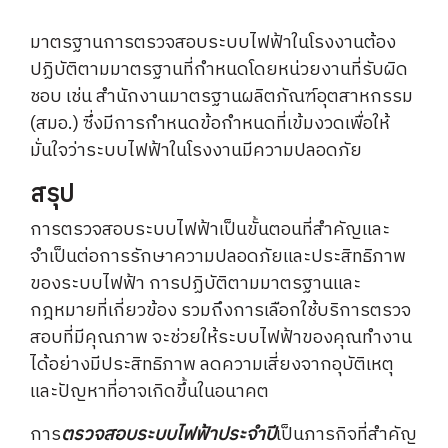
มาตรฐานการตรวจสอบระบบไฟฟ้าในโรงงานต้อง
ปฏิบัติตามมาตรฐานที่กำหนดโดยหน่วยงานที่รับผิด
ชอบ เช่น สำนักงานมาตรฐานผลิตภัณฑ์อุตสาหกรรม
(สมอ.) ซึ่งมีการกำหนดข้อกำหนดที่เข้มงวดเพื่อให้
มั่นใจว่าระบบไฟฟ้าในโรงงานมีความปลอดภัย
สรุป
การตรวจสอบระบบไฟฟ้าเป็นขั้นตอนที่สำคัญและ
จำเป็นต่อการรักษาความปลอดภัยและประสิทธิภาพ
ของระบบไฟฟ้า การปฏิบัติตามมาตรฐานและ
กฎหมายที่เกี่ยวข้อง รวมถึงการเลือกใช้บริการตรวจ
สอบที่มีคุณภาพ จะช่วยให้ระบบไฟฟ้าของคุณทำงาน
ได้อย่างมีประสิทธิภาพ ลดความเสี่ยงจากอุบัติเหตุ
และปัญหาที่อาจเกิดขึ้นในอนาคต
การ
ตรวจสอบระบบไฟฟ้าประจำปี
เป็นภารกิจที่สำคัญ