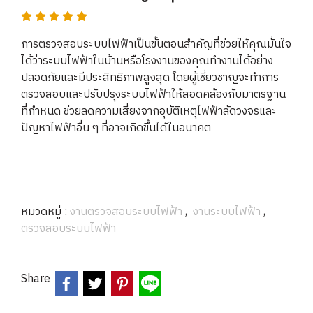
การตรวจสอบระบบไฟฟ้าเป็นขั้นตอนสำคัญที่ช่วยให้คุณมั่นใจ
ได้ว่าระบบไฟฟ้าในบ้านหรือโรงงานของคุณทำงานได้อย่าง
ปลอดภัยและมีประสิทธิภาพสูงสุด โดยผู้เชี่ยวชาญจะทำการ
ตรวจสอบและปรับปรุงระบบไฟฟ้าให้สอดคล้องกับมาตรฐาน
ที่กำหนด ช่วยลดความเสี่ยงจากอุบัติเหตุไฟฟ้าลัดวงจรและ
ปัญหาไฟฟ้าอื่น ๆ ที่อาจเกิดขึ้นได้ในอนาคต
หมวดหมู่ :
งานตรวจสอบระบบไฟฟ้า
,
งานระบบไฟฟ้า
,
ตรวจสอบระบบไฟฟ้า
Share