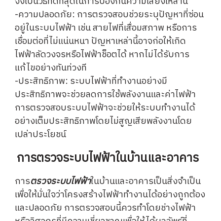
จึงเป็นวิธีที่ดีที่สุดในการป้องกันความเสี่ยงเหล่านี้
-ความปลอดภัย: การตรวจสอบช่วยระบุปัญหาที่ซ่อน
อยู่ในระบบไฟฟ้า เช่น สายไฟที่เสื่อมสภาพ หรือการ
เชื่อมต่อที่ไม่แน่นหนา ปัญหาเหล่านี้อาจก่อให้เกิด
ไฟฟ้าลัดวงจรหรือไฟฟ้าช็อตได้ หากไม่ได้รับการ
แก้ไขอย่างทันท่วงที
-ประสิทธิภาพ: ระบบไฟฟ้าที่ทำงานอย่างมี
ประสิทธิภาพจะช่วยลดการใช้พลังงานและค่าไฟฟ้า
การตรวจสอบระบบไฟฟ้าจะช่วยให้ระบบทำงานได้
อย่างเต็มประสิทธิภาพโดยไม่สูญเสียพลังงานโดย
เปล่าประโยชน์
การตรวจระบบไฟฟ้าในบ้านและอาคาร
การ
ตรวจระบบไฟฟ้า
ในบ้านและอาคารเป็นสิ่งจำเป็น
เพื่อให้มั่นใจว่าโครงสร้างไฟฟ้าทำงานได้อย่างถูกต้อง
และปลอดภัย การตรวจสอบนี้ควรทำโดยช่างไฟฟ้า