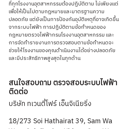
ที่ทุกโรงงานอุตสาหกรรมต้องปฏิบัติตาม ไม่เพียงแต่
เพื่อให้เป็นไปตามกฎหมายและมาตรฐานความ
ปลอดภัย แต่ยังเป็นการป้องกันอุบัติเหตุที่อาจเกิดขึ้น
จากระบบไฟฟ้า การปฏิบัติตามข้อกำหนดของ
กฎหมายตรวจไฟฟ้ากรมโรงงานอุตสาหกรรม และ
การจัดทำรายงานการตรวจสอบตามข้อกำหนดจะ
ช่วยให้โรงงานของคุณดำเนินงานได้อย่างปลอดภัย
และมีประสิทธิภาพสูงสุดในทุกด้าน
สนใจสอบถาม ตรวจสอบระบบไฟฟ้า
ติดต่อ
บริษัท ทเวนตี้โฟร์ เอ็นจิเนียริ่ง
18/273 Soi Hathairat 39, Sam Wa