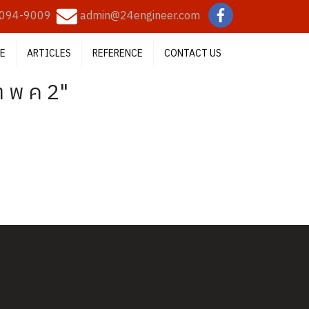
094-9009
admin@24engineer.com
E
ARTICLES
REFERENCE
CONTACT US
 พ ค 2"