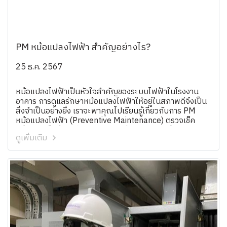
PM หม้อแปลงไฟฟ้า สำคัญอย่างไร?
25 ธ.ค. 2567
หม้อแปลงไฟฟ้าเป็นหัวใจสำคัญของระบบไฟฟ้าในโรงงาน
อาคาร การดูแลรักษาหม้อแปลงไฟฟ้าให้อยู่ในสภาพดีจึงเป็น
สิ่งจำเป็นอย่างยิ่ง เราจะพาคุณไปเรียนรู้เกี่ยวกับการ PM
หม้อแปลงไฟฟ้า (Preventive Maintenance) ตรวจเช็ค
หม้อแปลงไฟฟ้า วิธีการตรวจสอบซ่อมแซม รวมถึงตอบ
ดูเพิ่มเติม
คำถามยอดฮิตว่า ซ่อมหม้อแปลงไฟฟ้า นานไหม พร้อมเทคนิค
บำรุงรักษาหม้อแปลงไฟฟ้า ที่ช่วยยืดอายุการใช้งานและลด
ความเสี่ยงจากไฟฟ้าขัดข้อง