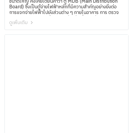
ขนาดใหญ่ คงเคยได้ยินคำว่า ตู้ MDB (Main Distribution
Board) ซึ่งเป็นตู้จ่ายไฟฟ้าหลักที่มีความสำคัญอย่างยิ่งต่อ
การแจกจ่ายไฟฟ้าไปยังส่วนต่าง ๆ ภายในอาคาร การ ตรวจ
สอบบำรุงรักษา PM ตู้ MDB อย่างต่อเนื่องจะช่วยลดปัญหา
ดูเพิ่มเติม
กระแสไฟฟ้าตก หรือไฟฟ้าขัดข้องที่อาจสร้างความเสียหาย
และอันตรายได้ นอกจากนี้ยังมีตู้ MDD (Main Distribution
Disconnect) ซึ่งแม้ชื่อจะต่างออกไป แต่ก็มีความสำคัญไม่แพ้
กัน เราจะเจาะลึกประเด็นสำคัญเกี่ยวกับการ ตรวจตู้ไฟฟ้า
และ ตรวจสอบระบบไฟฟ้า เพื่อช่วยให้คุณมั่นใจในความ
ปลอดภัยและพร้อมรับมือเหตุไม่คาดฝัน