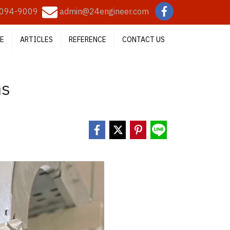
094-9009
admin@24engineer.com
E
ARTICLES
REFERENCE
CONTACT US
าร